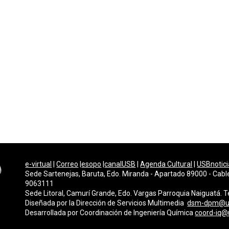
e-virtual
|
Correo
|
esopo
|
canalUSB
|
Agenda Cultural
|
USBnotici
Sede Sartenejas, Baruta, Edo. Miranda - Apartado 89000 - Cabl
9063111
Sede Litoral, Camurí Grande, Edo. Vargas Parroquia Naiguatá.
Diseñada por la Dirección de Servicios Multimedi
a
dsm-dpm@u
Desarrollada por
Coordinación de Ingeniería Química
coord-iq@