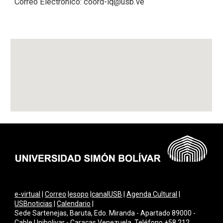
Correo Electrónico:
coord-iq@usb.ve
e-virtual
|
Correo
|
esopo
|
canalUSB
|
Agenda Cultural
|
USBnoticias
|
Calendario
|
Sede Sartenejas, Baruta, Edo. Miranda - Apartado 89000 -
Cable Unibolivar - Caracas Venezuela. Teléfono +58 212