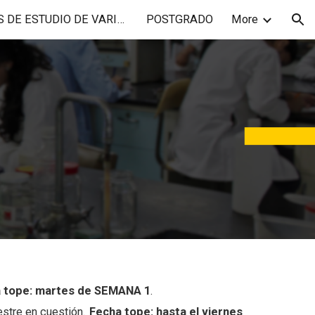
PLANES DE ESTUDIO DE VARIOS AÑOS
POSTGRADO
More
ion
 tope: martes de SEMANA 1
.
estre en cuestión.
Fecha tope: hasta el viernes