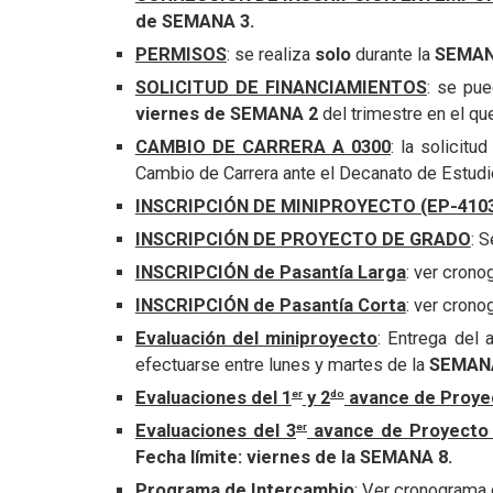
de SEMANA 3.
PERMISOS
: se realiza
solo
durante la
SEMAN
SOLICITUD DE FINANCIAMIENTOS
: se pue
viernes de SEMANA 2
del trimestre en el que
CAMBIO DE CARRERA A 0300
: la solicit
Cambio de Carrera ante el Decanato de Estud
INSCRIPCIÓN DE MINIPROYECTO (EP-410
INSCRIPCIÓN DE PROYECTO DE GRADO
: 
INSCRIPCIÓN de Pasantía Larga
: ver cron
INSCRIPCIÓN de Pasantía Corta
: ver cron
Evaluación del miniproyecto
: Entrega del a
efectuarse entre lunes y martes de la
SEMAN
er
do
Evaluaciones del 1
y 2
avance de Proye
er
Evaluaciones del 3
avance de Proyecto 
Fecha límite: viernes de la SEMANA 8.
Programa de Intercambio
: Ver cronograma 