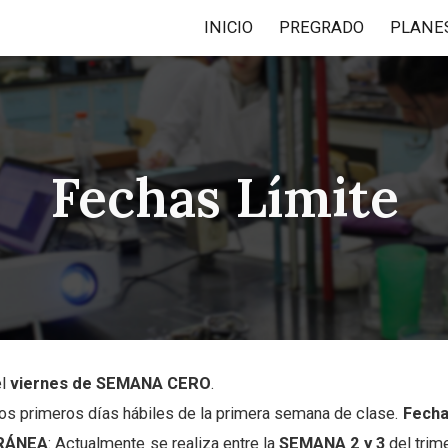
INICIO
PREGRADO
ip to main content
Skip to navigat
Fechas Límite
el
viernes de
SEMANA CERO
.
 dos primeros días hábiles de la primera semana de clase.
Fecha
RÁNEA
: Actualmente se realiza entre la
SEMANA 2 y 3
del trim