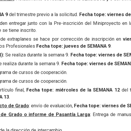
A 9
del trimestre previo a la solicitud.
Fecha tope:
viernes d
den entregar junto con la Pre-inscrición del Miniproyecto en 
 se tiene inscrito.
ud de extraplanes se hace por corrección de inscripción en
vi
ios Profesionales
Fecha tope: jueves de SEMANA 9
.
3
):
Se realiza durante la semana 9.
Fecha tope: viernes de SE
Se realiza durante la semana 9.
Fecha tope: viernes de SEMAN
ograma de cursos de cooperación.
ograma de cursos de cooperación.
rtículo final,
Fecha tope:
miércoles de la SEMANA 12
del t
A 13
.
cto de Grado
: envío de evaluación,
Fecha tope:
viernes de 
de Grado o informe de Pasantía Larga
: Entrega de manusc
de la dirección de intercambio.