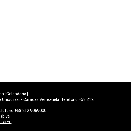
as
|
Calendario
|
e Unibolivar - Caracas Venezuela. Teléfono +58 212
 Teléfono +58 212 9069000
sb.ve
usb.ve