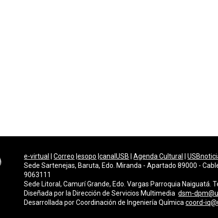
e-virtual
|
Correo
|
esopo
|
canalUSB
|
Agenda Cultural
|
USBnotici
Sede Sartenejas, Baruta, Edo. Miranda - Apartado 89000 - Cabl
9063111
Sede Litoral, Camurí Grande, Edo. Vargas Parroquia Naiguatá.
Diseñada por la Dirección de Servicios Multimedi
a
dsm-dpm@u
Desarrollada por
Coordinación de Ingeniería Química
coord-iq@